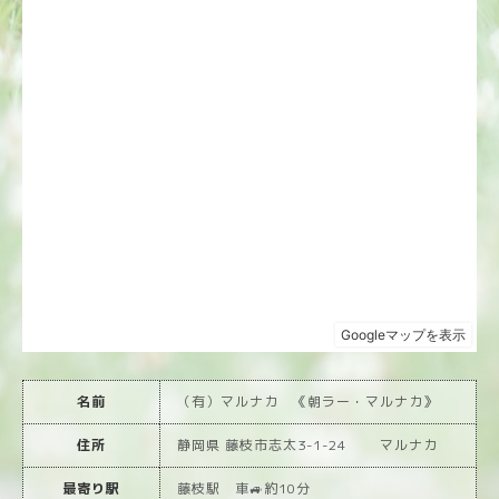
名前
（有）マルナカ 《朝ラー・マルナカ》
住所
静岡県 藤枝市志太3-1-24 マルナカ
最寄り駅
藤枝駅 車🚙約10分