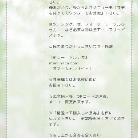
さい。
❸おかわり、後から出すメニューも『食券
を持ってカウンターでお受取』下さい。
🌼水、レンゲ、器、フォーク、テーブルふ
きん・・など必要な物は全てセルフサービ
スです。
ご協力ありがとうございます・感謝
『朝ラー マルナカ』
marunaca.com
［オフィシャルサイト］
☆食券購入はお気軽に係に
お聞き下さい。
☆現金購入後、QRコード決済後、
メニュー変更出来ます。
※『間違って購入した食券』を係に
伝えて下さい。［確認後返金］させて頂き
ます。
☆召し上がる食券を全て買い