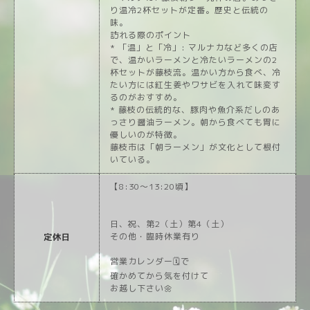
り温冷2杯セットが定番。歴史と伝統の
味。
訪れる際のポイント
* 「温」と「冷」: マルナカなど多くの店
で、温かいラーメンと冷たいラーメンの2
杯セットが藤枝流。温かい方から食べ、冷
たい方には紅生姜やワサビを入れて味変す
るのがおすすめ。
* 藤枝の伝統的な、豚肉や魚介系だしのあ
っさり醤油ラーメン。朝から食べても胃に
優しいのが特徴。
藤枝市は「朝ラーメン」が文化として根付
いている。
【8:30〜13:20頃】
日、祝、第2（土）第4（土）
その他・臨時休業有り
定休日
営業カレンダー🗓️で
確かめてから気を付けて
お越し下さい🌼