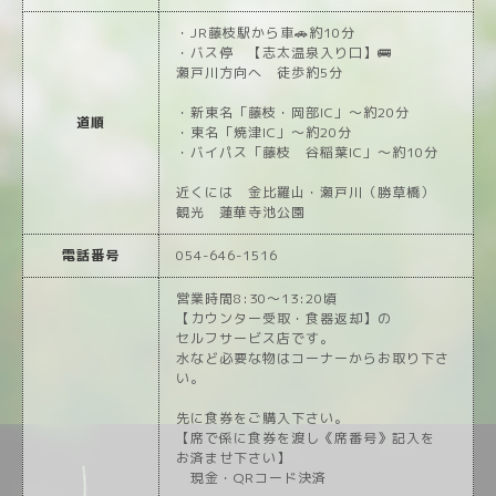
・JR藤枝駅から車🚗約10分
・バス停 【志太温泉入り口】🚌
瀬戸川方向へ 徒歩約5分
・新東名「藤枝・岡部IC」〜約20分
道順
・東名「焼津IC」〜約20分
・バイパス「藤枝 谷稲葉IC」〜約10分
近くには 金比羅山・瀬戸川（勝草橋）
観光 蓮華寺池公園
電話番号
054-646-1516
営業時間8:30〜13:20頃
【カウンター受取・食器返却】の
セルフサービス店です。
水など必要な物はコーナーからお取り下さ
い。
先に食券をご購入下さい。
【席で係に食券を渡し《席番号》記入を
お済ませ下さい】
現金・QRコード決済