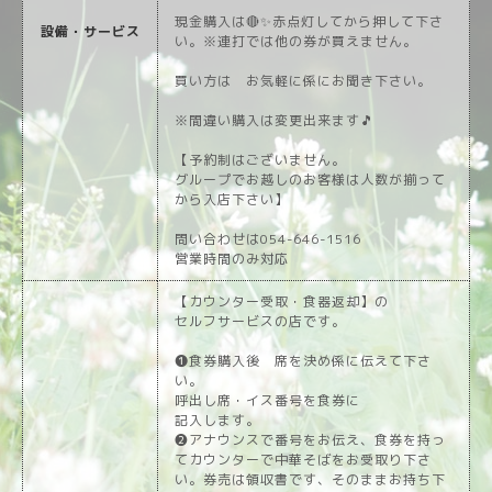
現金購入は🔴✨赤点灯してから押して下さ
設備・サービス
い。※連打では他の券が買えません。
買い方は お気軽に係にお聞き下さい。
※間違い購入は変更出来ます🎵
【予約制はございません。
グループでお越しのお客様は人数が揃って
から入店下さい】
問い合わせは054-646-1516
営業時間のみ対応
【カウンター受取・食器返却】の
セルフサービスの店です。
❶食券購入後 席を決め係に伝えて下さ
い。
呼出し席・イス番号を食券に
記入します。
❷アナウンスで番号をお伝え、食券を持っ
てカウンターで中華そばをお受取り下さ
い。券売は領収書です、そのままお持ち下