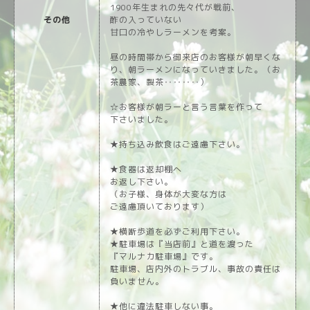
1900年生まれの先々代が戦前、
その他
酢の入っていない
甘口の冷やしラーメンを考案。
昼の時間帯から御来店のお客様が朝早くな
り、朝ラーメンになっていきました。（お
茶農家、製茶‥‥‥‥）
☆お客様が朝ラーと言う言葉を作って
下さいました。
★持ち込み飲食はご遠慮下さい。
★食器は返却棚へ
お返し下さい。
（お子様、身体が大変な方は
ご遠慮頂いております）
★横断歩道を必ずご利用下さい。
★駐車場は『当店前』と道を渡った
『マルナカ駐車場』です。
駐車場、店内外のトラブル、事故の責任は
負いません。
★他に違法駐車しない事。