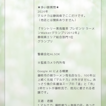
★多い御質問★
2026年
マルナカは静岡県でここだけです。
（他店とは関係ありません）
『サントリー黒烏龍茶 プレゼンツ ラーメ
ンWalkerグランプリ2012年』
静岡県エリア総合部門1位
グランプリ
警備会社ALSOK
※監視カメラ内外有
Google AI による概要
藤枝市の朝ラーメン有名店なら、100年以
上続く元祖「マルナカ」が外せません。あ
っさり魚介系醤油スープの「温」と「冷」
2杯セットが藤枝流で、地元に愛される老
舗です。
王道・老舗
* マルナカ: 藤枝朝ラー発祥の店。あっさ