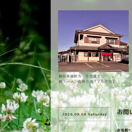
静岡県藤枝市 不思議文化
朝ラーメン発祥の地『マルナカ』
お問
2026.08.08 Saturday
.
お名前
*