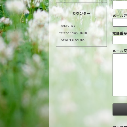
カウンター
メール
Today
37
Yesterday
888
電話番
Total
186186
メール