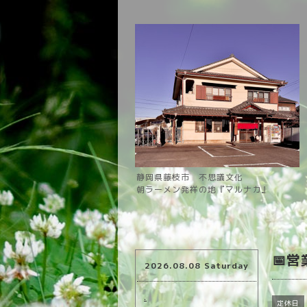
静岡県藤枝市 不思議文化
朝ラーメン発祥の地『マルナカ』
📅
2026.08.08 Saturday
.
定休日