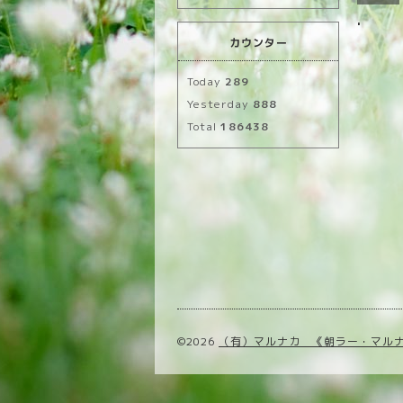
.
カウンター
Today
289
Yesterday
888
Total
186438
©2026
（有）マルナカ 《朝ラー・マル