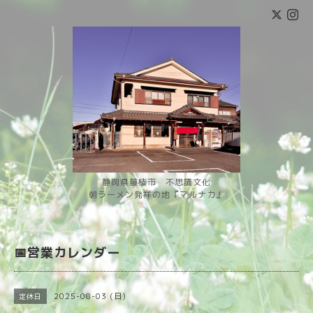
静岡県藤枝市 不思議文化
朝ラーメン発祥の地『マルナカ』
📅営業カレンダー
2025-08-03 (日)
定休日