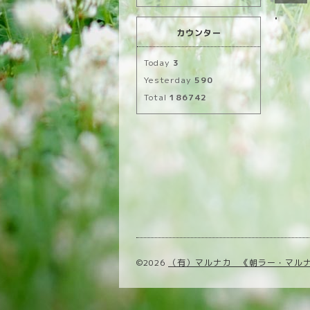
.
カウンター
Today
3
Yesterday
590
Total
186742
©2026
（有）マルナカ 《朝ラー・マル