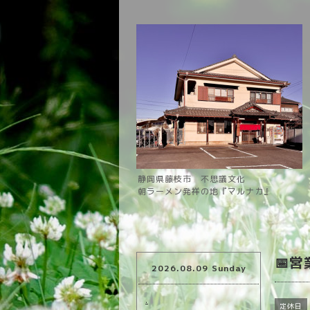
静岡県藤枝市 不思議文化
朝ラーメン発祥の地『マルナカ』
📅
2026.08.09 Sunday
.
定休日