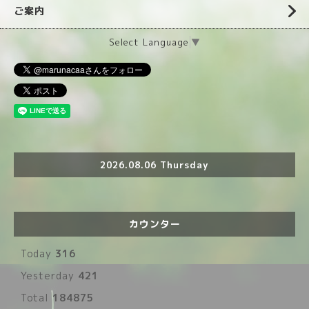
ご案内
Select Language
▼
2026.08.06 Thursday
カウンター
Today
316
Yesterday
421
Total
184875