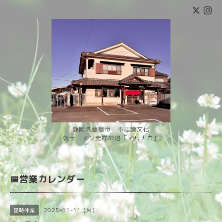
静岡県藤枝市 不思議文化
朝ラーメン発祥の地『マルナカ』
📅営業カレンダー
2025-11-11 (火)
臨時休業