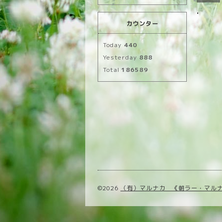
.
カウンター
Today
440
Yesterday
888
Total
186589
©2026
（有）マルナカ 《朝ラー・マル