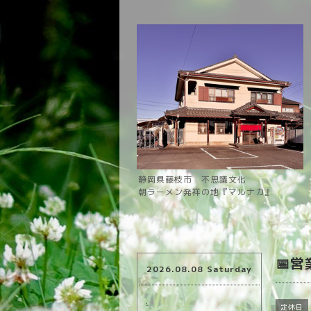
静岡県藤枝市 不思議文化
朝ラーメン発祥の地『マルナカ』
📅
2026.08.08 Saturday
.
定休日