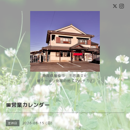
静岡県藤枝市 不思議文化
朝ラーメン発祥の地『マルナカ』
📅営業カレンダー
2026-03-15 (日)
定休日