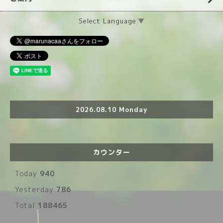
Select Language
▼
2026.08.10 Monday
カウンター
Today
940
Yesterday
786
Total
188465