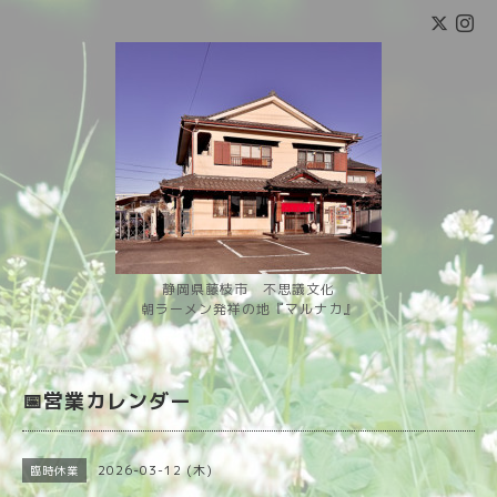
静岡県藤枝市 不思議文化
朝ラーメン発祥の地『マルナカ』
📅営業カレンダー
2026-03-12 (木)
臨時休業