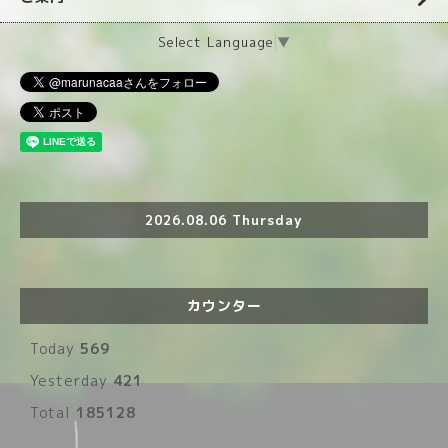
Select Language
▼
2026.08.06 Thursday
カウンター
Today
569
Yesterday
421
Total
185128