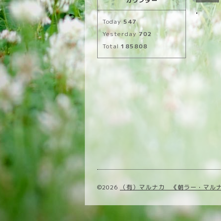
カウンター
.
Today
547
Yesterday
702
Total
185808
©2026
（有）マルナカ 《朝ラー・マル