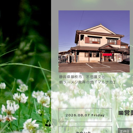
静岡県藤枝市 不思議文化
朝ラーメン発祥の地『マルナカ』
📅
2026.08.07 Friday
定休日